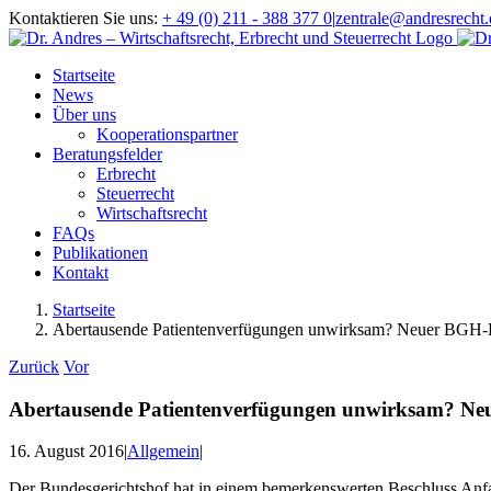
Zum
Kontaktieren Sie uns:
+ 49 (0) 211 - 388 377 0
|
zentrale@andresrecht.
Inhalt
springen
Startseite
News
Über uns
Kooperationspartner
Beratungsfelder
Erbrecht
Steuerrecht
Wirtschaftsrecht
FAQs
Publikationen
Kontakt
Startseite
Abertausende Patientenverfügungen unwirksam? Neuer BGH-Bes
Zurück
Vor
Abertausende Patientenverfügungen unwirksam? Neue
16. August 2016
|
Allgemein
|
Der Bundesgerichtshof hat in einem bemerkenswerten Beschluss Anfa