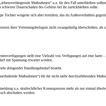
s „lebensverlängernde Maßnahmen“ u.a. für den Fall unterbleiben sollte
n schwerer Dauerschaden des Gehirns bei ihr zurückbleiben sollte.
te Tochter weigerte sich aber trotzdem, das im Außenverhältnis gegenü
enzen ihrer Vertretungsbefugnis nicht zwangsläufig überschritten, als
enverfügungen stellt eine Vielzahl von Verfügungen auf eine harte –
 darf mit Spannung erwartet werden.
nmehr dringender Handlungsbedarf besteht.
lebenserhaltende Maßnahmen“) für die nicht mehr durchzuführenden Maß
eidung u.a. strafrechtlicher Konsequenzen mehr als nur einmal überle
 noch abschalten werden.