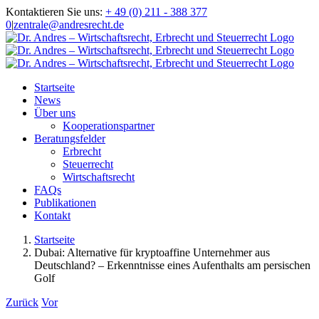
Zum
Kontaktieren Sie uns:
+ 49 (0) 211 - 388 377
Inhalt
0
|
zentrale@andresrecht.de
springen
Startseite
News
Über uns
Kooperationspartner
Beratungsfelder
Erbrecht
Steuerrecht
Wirtschaftsrecht
FAQs
Publikationen
Kontakt
Startseite
Dubai: Alternative für kryptoaffine Unternehmer aus
Deutschland? – Erkenntnisse eines Aufenthalts am persischen
Golf
Zurück
Vor