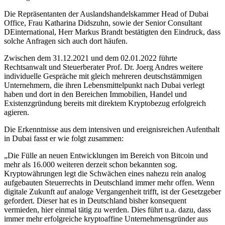
Die Repräsentanten der Auslandshandelskammer Head of Dubai
Office, Frau Katharina Didszuhn, sowie der Senior Consultant
DEinternational, Herr Markus Brandt bestätigten den Eindruck, dass
solche Anfragen sich auch dort häufen.
Zwischen dem 31.12.2021 und dem 02.01.2022 führte
Rechtsanwalt und Steuerberater Prof. Dr. Joerg Andres weitere
individuelle Gespräche mit gleich mehreren deutschstämmigen
Unternehmern, die ihren Lebensmittelpunkt nach Dubai verlegt
haben und dort in den Bereichen Immobilien, Handel und
Existenzgründung bereits mit direktem Kryptobezug erfolgreich
agieren.
Die Erkenntnisse aus dem intensiven und ereignisreichen Aufenthalt
in Dubai fasst er wie folgt zusammen:
„Die Fülle an neuen Entwicklungen im Bereich von Bitcoin und
mehr als 16.000 weiteren derzeit schon bekannten sog.
Kryptowährungen legt die Schwächen eines nahezu rein analog
aufgebauten Steuerrechts in Deutschland immer mehr offen. Wenn
digitale Zukunft auf analoge Vergangenheit trifft, ist der Gesetzgeber
gefordert. Dieser hat es in Deutschland bisher konsequent
vermieden, hier einmal tätig zu werden. Dies führt u.a. dazu, dass
immer mehr erfolgreiche kryptoaffine Unternehmensgründer aus