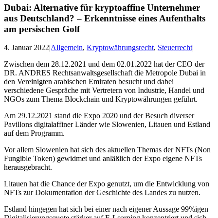
Dubai: Alternative für kryptoaffine Unternehmer
aus Deutschland? – Erkenntnisse eines Aufenthalts
am persischen Golf
4. Januar 2022
|
Allgemein
,
Kryptowährungsrecht
,
Steuerrecht
|
Zwischen dem 28.12.2021 und dem 02.01.2022 hat der CEO der
DR. ANDRES Rechtsanwaltsgesellschaft die Metropole Dubai in
den Vereinigten arabischen Emiraten besucht und dabei
verschiedene Gespräche mit Vertretern von Industrie, Handel und
NGOs zum Thema Blockchain und Kryptowährungen geführt.
Am 29.12.2021 stand die Expo 2020 und der Besuch diverser
Pavillons digitalaffiner Länder wie Slowenien, Litauen und Estland
auf dem Programm.
Vor allem Slowenien hat sich des aktuellen Themas der NFTs (Non
Fungible Token) gewidmet und anläßlich der Expo eigene NFTs
herausgebracht.
Litauen hat die Chance der Expo genutzt, um die Entwicklung von
NFTs zur Dokumentation der Geschichte des Landes zu nutzen.
Estland hingegen hat sich bei einer nach eigener Aussage 99%igen
Digitalisierungsquote stärker auf E-Learning konzentriert und sich