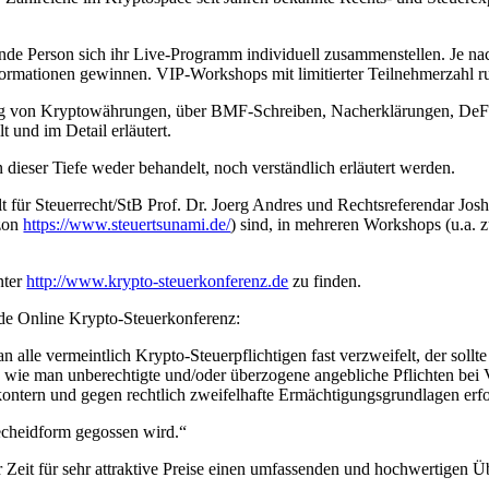
ende Person sich ihr Live-Programm individuell zusammenstellen. Je n
ormationen gewinnen. VIP-Workshops mit limitierter Teilnehmerzahl ru
ung von Kryptowährungen, über BMF-Schreiben, Nacherklärungen, De
 und im Detail erläutert.
 dieser Tiefe weder behandelt, noch verständlich erläutert werden.
 Steuerrecht/StB Prof. Dr. Joerg Andres und Rechtsreferendar Joshua
zon
https://www.steuertsunami.de/
) sind, in mehreren Workshops (u.a.
nter
http://www.krypto-steuerkonferenz.de
zu finden.
nde Online Krypto-Steuerkonferenz:
le vermeintlich Krypto-Steuerpflichtigen fast verzweifelt, der sollte 
f, wie man unberechtigte und/oder überzogene angebliche Pflichten be
ntern und gegen rechtlich zweifelhafte Ermächtigungsgrundlagen erfo
 Becheidform gegossen wird.“
r Zeit für sehr attraktive Preise einen umfassenden und hochwertigen Üb