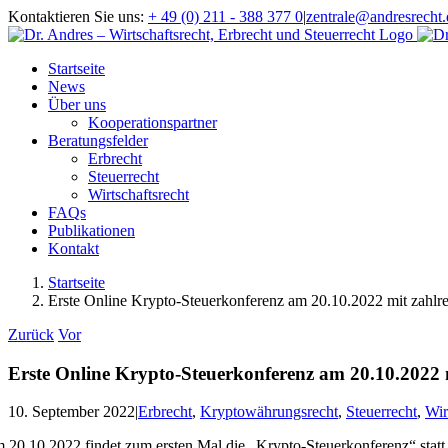
Zum
Kontaktieren Sie uns:
+ 49 (0) 211 - 388 377 0
|
zentrale@andresrecht.
Inhalt
springen
Startseite
News
Über uns
Kooperationspartner
Beratungsfelder
Erbrecht
Steuerrecht
Wirtschaftsrecht
FAQs
Publikationen
Kontakt
Startseite
Erste Online Krypto-Steuerkonferenz am 20.10.2022 mit zahlr
Zurück
Vor
Erste Online Krypto-Steuerkonferenz am 20.10.2022 
10. September 2022
|
Erbrecht
,
Kryptowährungsrecht
,
Steuerrecht
,
Wir
 20.10.2022 findet zum ersten Mal die „Krypto-Steuerkonferenz“ statt