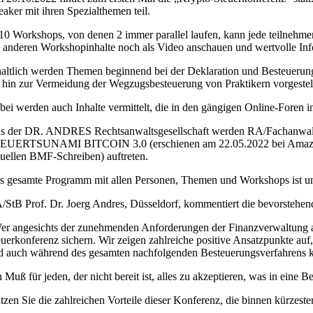
eaker mit ihren Spezialthemen teil.
 10 Workshops, von denen 2 immer parallel laufen, kann jede teilnehm
e anderen Workshopinhalte noch als Video anschauen und wertvolle Inf
haltlich werden Themen beginnend bei der Deklaration und Besteuer
s hin zur Vermeidung der Wegzugsbesteuerung von Praktikern vorgestellt
bei werden auch Inhalte vermittelt, die in den gängigen Online-Foren in
s der DR. ANDRES Rechtsanwaltsgesellschaft werden RA/Fachanwalt für
EUERTSUNAMI BITCOIN 3.0 (erschienen am 22.05.2022 bei Ama
tuellen BMF-Schreiben) auftreten.
s gesamte Programm mit allen Personen, Themen und Workshops ist u
/StB Prof. Dr. Joerg Andres, Düsseldorf, kommentiert die bevorstehe
er angesichts der zunehmenden Anforderungen der Finanzverwaltung an al
euerkonferenz sichern. Wir zeigen zahlreiche positive Ansatzpunkte au
d auch während des gesamten nachfolgenden Besteuerungsverfahrens ko
n Muß für jeden, der nicht bereit ist, alles zu akzeptieren, was in eine
tzen Sie die zahlreichen Vorteile dieser Konferenz, die binnen kürzeste