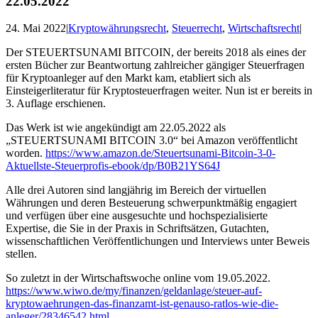
22.05.2022
24. Mai 2022
|
Kryptowährungsrecht
,
Steuerrecht
,
Wirtschaftsrecht
|
Der STEUERTSUNAMI BITCOIN, der bereits 2018 als eines der
ersten Bücher zur Beantwortung zahlreicher gängiger Steuerfragen
für Kryptoanleger auf den Markt kam, etabliert sich als
Einsteigerliteratur für Kryptosteuerfragen weiter. Nun ist er bereits in
3. Auflage erschienen.
Das Werk ist wie angekündigt am 22.05.2022 als
„STEUERTSUNAMI BITCOIN 3.0“ bei Amazon veröffentlicht
worden.
https://www.amazon.de/Steuertsunami-Bitcoin-3-0-
Aktuellste-Steuerprofis-ebook/dp/B0B21YS64J
Alle drei Autoren sind langjährig im Bereich der virtuellen
Währungen und deren Besteuerung schwerpunktmäßig engagiert
und verfügen über eine ausgesuchte und hochspezialisierte
Expertise, die Sie in der Praxis in Schriftsätzen, Gutachten,
wissenschaftlichen Veröffentlichungen und Interviews unter Beweis
stellen.
So zuletzt in der Wirtschaftswoche online vom 19.05.2022.
https://www.wiwo.de/my/finanzen/geldanlage/steuer-auf-
kryptowaehrungen-das-finanzamt-ist-genauso-ratlos-wie-die-
anleger/28346542.html