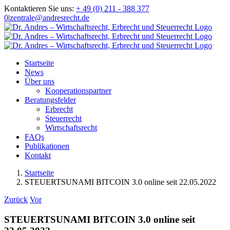
Zum
Kontaktieren Sie uns:
+ 49 (0) 211 - 388 377
Inhalt
0
|
zentrale@andresrecht.de
springen
Startseite
News
Über uns
Kooperationspartner
Beratungsfelder
Erbrecht
Steuerrecht
Wirtschaftsrecht
FAQs
Publikationen
Kontakt
Startseite
STEUERTSUNAMI BITCOIN 3.0 online seit 22.05.2022
Zurück
Vor
STEUERTSUNAMI BITCOIN 3.0 online seit