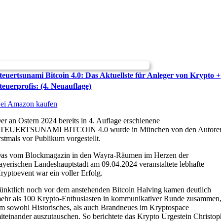
teuertsunami Bitcoin 4.0: Das Aktuellste für Anleger von Krypto +
teuerprofis: (4. Neuauflage)
ei Amazon kaufen
er an Ostern 2024 bereits in 4. Auflage erschienene
TEUERTSUNAMI BITCOIN 4.0 wurde in München von den Autore
rstmals vor Publikum vorgestellt.
as vom Blockmagazin in den Wayra-Räumen im Herzen der
ayerischen Landeshauptstadt am 09.04.2024 veranstaltete lebhafte
ryptoevent war ein voller Erfolg.
ünktlich noch vor dem anstehenden Bitcoin Halving kamen deutlich
ehr als 100 Krypto-Enthusiasten in kommunikativer Runde zusammen
m sowohl Historisches, als auch Brandneues im Kryptospace
iteinander auszutauschen. So berichtete das Krypto Urgestein Christop