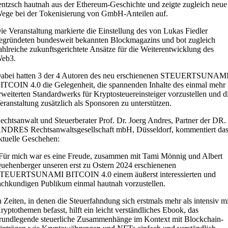
entzsch hautnah aus der Ethereum-Geschichte und zeigte zugleich neue
ege bei der Tokenisierung von GmbH-Anteilen auf.
ie Veranstaltung markierte die Einstellung des von Lukas Fiedler
egründeten bundesweit bekannten Blockmagazins und bot zugleich
ahlreiche zukunftsgerichtete Ansätze für die Weiterentwicklung des
eb3.
abei hatten 3 der 4 Autoren des neu erschienenen STEUERTSUNAM
ITCOIN 4.0 die Gelegenheit, die spannenden Inhalte des einmal mehr
rweiterten Standardwerks für Kryptosteuereinsteiger vorzustellen und d
eranstaltung zusätzlich als Sponsoren zu unterstützen.
echtsanwalt und Steuerberater Prof. Dr. Joerg Andres, Partner der DR.
NDRES Rechtsanwaltsgesellschaft mbH, Düsseldorf, kommentiert da
ktuelle Geschehen:
Für mich war es eine Freude, zusammen mit Tami Mönnig und Albert
uehenberger unseren erst zu Ostern 2024 erschienenen
TEUERTSUNAMI BITCOIN 4.0 einem äußerst interessierten und
achkundigen Publikum einmal hautnah vorzustellen.
n Zeiten, in denen die Steuerfahndung sich erstmals mehr als intensiv m
ryptothemen befasst, hilft ein leicht verständliches Ebook, das
rundlegende steuerliche Zusammenhänge im Kontext mit Blockchain-