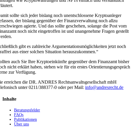
inträgen wie Kryptowährungen und NFTs einfach und verständlich
rläutert.
amit sollte sich jeder bislang noch unentschlossene Kryptoanleger
efassen, der bislang gegenüber der Finanzverwaltung noch allzu
erschwiegen agierte. Und das sollte geschehen, solange die Post vom
inanzamt noch nicht eingetroffen ist und unangenehme Fragen gestellt
erden.
chließlich gibt es zahlreiche Argumentationsmöglichkeiten jetzt noch
traffrei aus einer solchen Situation herauszukommen.“
ollten auch Sie Ihre Kryptoeinkünfte gegenüber dem Finanzamt bisher
och nicht erklärt haben, stehen wir für ein erstes Orientierungsgespräch
erne zur Verfügung.
ie erreichen die DR. ANDRES Rechtsanwaltsgesellschaft mbH
elefonisch unter 0211/388377-0 oder per Mail:
info@andresrecht.de
Inhalte
Beratungsfelder
FAQs
Publikationen
Über uns