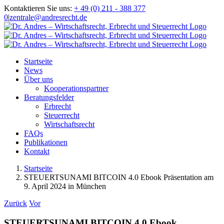
Zum
Kontaktieren Sie uns:
+ 49 (0) 211 - 388 377
Inhalt
0
|
zentrale@andresrecht.de
springen
Startseite
News
Über uns
Kooperationspartner
Beratungsfelder
Erbrecht
Steuerrecht
Wirtschaftsrecht
FAQs
Publikationen
Kontakt
Startseite
STEUERTSUNAMI BITCOIN 4.0 Ebook Präsentation am
9. April 2024 in München
Zurück
Vor
STEUERTSUNAMI BITCOIN 4.0 Ebook