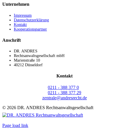
Unternehmen
Impressum
Datenschutzerklärung
Kontakt
Kooperationspartner
Anschrift
DR. ANDRES
Rechtsanwaltsgesellschaft mbH
Marienstraße 10
40212 Düsseldorf
Kontakt
0211 - 388 377 0
0211 - 388 377 29
zentrale@andresrecht.de
©
2026 DR. ANDRES Rechtsanwaltsgesellschaft
Facebook
YouTube
Page load link