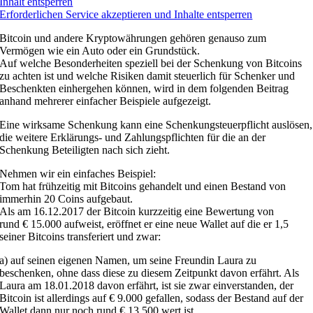
Inhalt entsperren
Erforderlichen Service akzeptieren und Inhalte entsperren
Bitcoin und andere Kryptowährungen gehören genauso zum
Vermögen wie ein Auto oder ein Grundstück.
Auf welche Besonderheiten speziell bei der Schenkung von Bitcoins
zu achten ist und welche Risiken damit steuerlich für Schenker und
Beschenkten einhergehen können, wird in dem folgenden Beitrag
anhand mehrerer einfacher Beispiele aufgezeigt.
Eine wirksame Schenkung kann eine Schenkungsteuerpflicht auslösen,
die weitere Erklärungs- und Zahlungspflichten für die an der
Schenkung Beteiligten nach sich zieht.
Nehmen wir ein einfaches Beispiel:
Tom hat frühzeitig mit Bitcoins gehandelt und einen Bestand von
immerhin 20 Coins aufgebaut.
Als am 16.12.2017 der Bitcoin kurzzeitig eine Bewertung von
rund € 15.000 aufweist, eröffnet er eine neue Wallet auf die er 1,5
seiner Bitcoins transferiert und zwar:
a) auf seinen eigenen Namen, um seine Freundin Laura zu
beschenken, ohne dass diese zu diesem Zeitpunkt davon erfährt. Als
Laura am 18.01.2018 davon erfährt, ist sie zwar einverstanden, der
Bitcoin ist allerdings auf € 9.000 gefallen, sodass der Bestand auf der
Wallet dann nur noch rund € 13.500 wert ist.