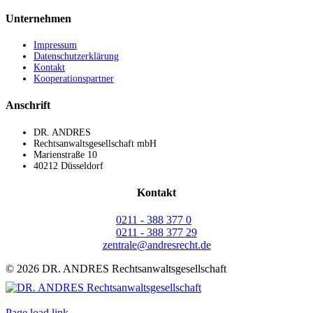
Unternehmen
Impressum
Datenschutzerklärung
Kontakt
Kooperationspartner
Anschrift
DR. ANDRES
Rechtsanwaltsgesellschaft mbH
Marienstraße 10
40212 Düsseldorf
Kontakt
0211 - 388 377 0
0211 - 388 377 29
zentrale@andresrecht.de
©
2026 DR. ANDRES Rechtsanwaltsgesellschaft
Facebook
YouTube
Page load link