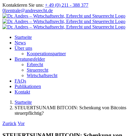
Zum
Kontaktieren Sie uns:
+ 49 (0) 211 - 388 377
Inhalt
0
|
zentrale@andresrecht.de
springen
Startseite
News
Über uns
Kooperationspartner
Beratungsfelder
Erbrecht
Steuerrecht
Wirtschaftsrecht
FAQs
Publikationen
Kontakt
Startseite
STEUERTSUNAMI BITCOIN: Schenkung von Bitcoins
steuerpflichtig?
Zurück
Vor
STEUERTSUNAMI BITCOIN: Schenkung von