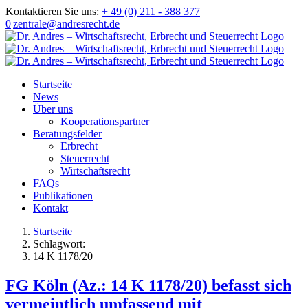
Zum
Kontaktieren Sie uns:
+ 49 (0) 211 - 388 377
Inhalt
0
|
zentrale@andresrecht.de
springen
Startseite
News
Über uns
Kooperationspartner
Beratungsfelder
Erbrecht
Steuerrecht
Wirtschaftsrecht
FAQs
Publikationen
Kontakt
Startseite
Schlagwort:
14 K 1178/20
FG Köln (Az.: 14 K 1178/20) befasst sich
vermeintlich umfassend mit