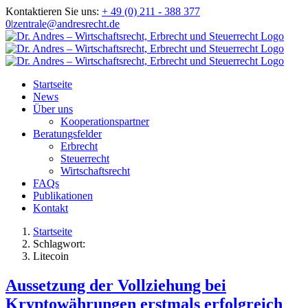
Zum
Kontaktieren Sie uns:
+ 49 (0) 211 - 388 377
Inhalt
0
|
zentrale@andresrecht.de
springen
Startseite
News
Über uns
Kooperationspartner
Beratungsfelder
Erbrecht
Steuerrecht
Wirtschaftsrecht
FAQs
Publikationen
Kontakt
Startseite
Schlagwort:
Litecoin
Aussetzung der Vollziehung bei
Kryptowährungen erstmals erfolgreich