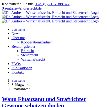
Zum
Kontaktieren Sie uns:
+ 49 (0) 211 - 388 377
Inhalt
0
|
zentrale@andresrecht.de
springen
Startseite
News
Über uns
Kooperationspartner
Beratungsfelder
Erbrecht
Steuerrecht
Wirtschaftsrecht
FAQs
Publikationen
Kontakt
Startseite
Schlagwort:
Staatsanwalt
Wann Finanzamt und Strafrichter
Gewinne schätzen dürfen