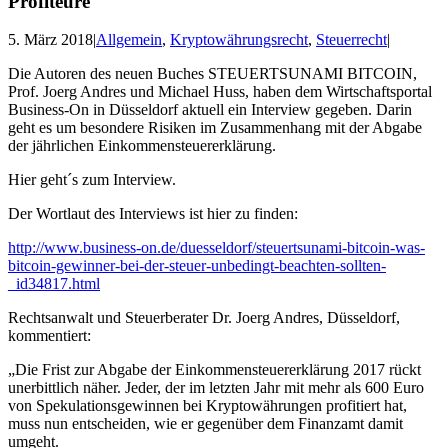
Profiteure
5. März 2018
|
Allgemein
,
Kryptowährungsrecht
,
Steuerrecht
|
Die Autoren des neuen Buches STEUERTSUNAMI BITCOIN,
Prof. Joerg Andres und Michael Huss, haben dem Wirtschaftsportal
Business-On in Düsseldorf aktuell ein Interview gegeben. Darin
geht es um besondere Risiken im Zusammenhang mit der Abgabe
der jährlichen Einkommensteuererklärung.
Hier geht´s zum Interview.
Der Wortlaut des Interviews ist hier zu finden:
http://www.business-on.de/duesseldorf/steuertsunami-bitcoin-was-
bitcoin-gewinner-bei-der-steuer-unbedingt-beachten-sollten-
_id34817.html
Rechtsanwalt und Steuerberater Dr. Joerg Andres, Düsseldorf,
kommentiert:
„Die Frist zur Abgabe der Einkommensteuererklärung 2017 rückt
unerbittlich näher. Jeder, der im letzten Jahr mit mehr als 600 Euro
von Spekulationsgewinnen bei Kryptowährungen profitiert hat,
muss nun entscheiden, wie er gegenüber dem Finanzamt damit
umgeht.