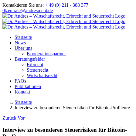
Zum
Kontaktieren Sie uns:
+ 49 (0) 211 - 388 377
Inhalt
0
|
zentrale@andresrecht.de
springen
Startseite
News
Über uns
Kooperationspartner
Beratungsfelder
Erbrecht
Steuerrecht
Wirtschaftsrecht
FAQs
Publikationen
Kontakt
Startseite
Interview zu besonderen Steuerrisiken für Bitcoin-Profiteure
Zurück
Vor
Interview zu besonderen Steuerrisiken für Bitcoin-