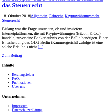
das Steuerrecht
18. Oktober 2018
|
Allgemein
,
Erbrecht
,
Kryptowährungsrecht
,
Steuerrecht
|
Bislang war die Frage umstritten, ob und inwiefern
Internetplattformen, die mit Kryptowährungen (Bitcoin & Co.)
handeln, zuvor eine Bankerlaubnis von der BaFin benötigen. Einer
Entscheidung des OLG Berlin (Kammergericht) zufolge ist eine
solche Erlaubnis nicht
[...]
Zum Beitrag
Inhalte
Beratungsfelder
FAQs
Publikationen
Über uns
Unternehmen
Impressum
Datenschutzerklärung