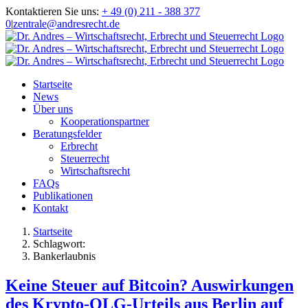
Zum
Kontaktieren Sie uns:
+ 49 (0) 211 - 388 377
Inhalt
0
|
zentrale@andresrecht.de
springen
Startseite
News
Über uns
Kooperationspartner
Beratungsfelder
Erbrecht
Steuerrecht
Wirtschaftsrecht
FAQs
Publikationen
Kontakt
Startseite
Schlagwort:
Bankerlaubnis
Keine Steuer auf Bitcoin? Auswirkungen
des Krypto-OLG-Urteils aus Berlin auf