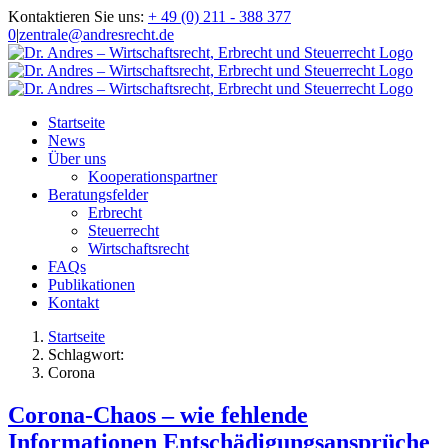
Zum
Kontaktieren Sie uns:
+ 49 (0) 211 - 388 377
Inhalt
0
|
zentrale@andresrecht.de
springen
Startseite
News
Über uns
Kooperationspartner
Beratungsfelder
Erbrecht
Steuerrecht
Wirtschaftsrecht
FAQs
Publikationen
Kontakt
Startseite
Schlagwort:
Corona
Corona-Chaos – wie fehlende
Informationen Entschädigungsansprüche