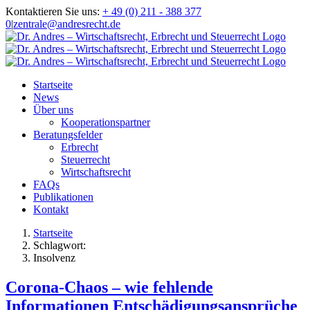
Zum
Kontaktieren Sie uns:
+ 49 (0) 211 - 388 377
Inhalt
0
|
zentrale@andresrecht.de
springen
Startseite
News
Über uns
Kooperationspartner
Beratungsfelder
Erbrecht
Steuerrecht
Wirtschaftsrecht
FAQs
Publikationen
Kontakt
Startseite
Schlagwort:
Insolvenz
Corona-Chaos – wie fehlende
Informationen Entschädigungsansprüche