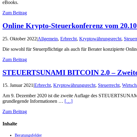
eBooks.
Zum Beitrag
Online Krypto-Steuerkonferenz vom 20.10.
25. Oktober 2022
|
Allgemein
,
Erbrecht
,
Kryptowährungsrecht
,
Steuer
Die sowohl für Steuerpflichtige als auch für Berater konzipierte Onli
Zum Beitrag
STEUERTSUNAMI BITCOIN 2.0 – Zweite Auf
15. Januar 2021
|
Erbrecht
,
Kryptowährungsrecht
,
Steuerrecht
,
Wirtsch
Am 9. Dezember 2020 ist die zweite Auflage des STEUERTSUNAMI BITC
grundlegende Informationen …
[…]
Zum Beitrag
Inhalte
Beratungsfelder