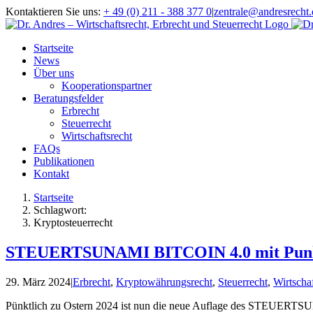
Zum
Kontaktieren Sie uns:
+ 49 (0) 211 - 388 377 0
|
zentrale@andresrecht.
Inhalt
springen
Startseite
News
Über uns
Kooperationspartner
Beratungsfelder
Erbrecht
Steuerrecht
Wirtschaftsrecht
FAQs
Publikationen
Kontakt
Startseite
Schlagwort:
Kryptosteuerrecht
STEUERTSUNAMI BITCOIN 4.0 mit Punktl
29. März 2024
|
Erbrecht
,
Kryptowährungsrecht
,
Steuerrecht
,
Wirtschaf
Pünktlich zu Ostern 2024 ist nun die neue Auflage des STEUERT