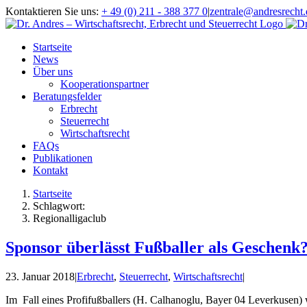
Zum
Kontaktieren Sie uns:
+ 49 (0) 211 - 388 377 0
|
zentrale@andresrecht.
Inhalt
springen
Startseite
News
Über uns
Kooperationspartner
Beratungsfelder
Erbrecht
Steuerrecht
Wirtschaftsrecht
FAQs
Publikationen
Kontakt
Startseite
Schlagwort:
Regionalligaclub
Sponsor überlässt Fußballer als Geschenk
23. Januar 2018
|
Erbrecht
,
Steuerrecht
,
Wirtschaftsrecht
|
Im Fall eines Profifußballers (H. Calhanoglu, Bayer 04 Leverkusen)