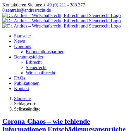
Zum
Kontaktieren Sie uns:
+ 49 (0) 211 - 388 377
Inhalt
0
|
zentrale@andresrecht.de
springen
Startseite
News
Über uns
Kooperationspartner
Beratungsfelder
Erbrecht
Steuerrecht
Wirtschaftsrecht
FAQs
Publikationen
Kontakt
Startseite
Schlagwort:
Selbstständige
Corona-Chaos – wie fehlende
Informationen Entschädigungsansprüche