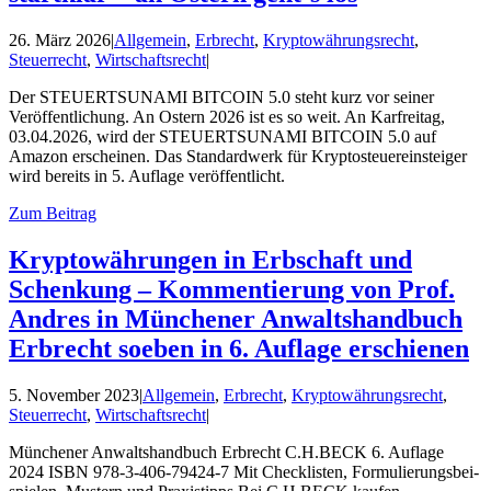
26. März 2026
|
Allgemein
,
Erbrecht
,
Kryptowährungsrecht
,
Steuerrecht
,
Wirtschaftsrecht
|
Der STEUERTSUNAMI BITCOIN 5.0 steht kurz vor seiner
Veröffentlichung. An Ostern 2026 ist es so weit. An Karfreitag,
03.04.2026, wird der STEUERTSUNAMI BITCOIN 5.0 auf
Amazon erscheinen. Das Standardwerk für Kryptosteuereinsteiger
wird bereits in 5. Auflage veröffentlicht.
Zum Beitrag
Kryptowährungen in Erbschaft und
Schenkung – Kommentierung von Prof.
Andres in Münchener Anwaltshandbuch
Erbrecht soeben in 6. Auflage erschienen
5. November 2023
|
Allgemein
,
Erbrecht
,
Kryptowährungsrecht
,
Steuerrecht
,
Wirtschaftsrecht
|
Münchener Anwalts­hand­buch Erbrecht C.H.BECK 6. Auflage
2024 ISBN 978-3-406-79424-7 Mit Checklisten, Formulier­ungs­bei­