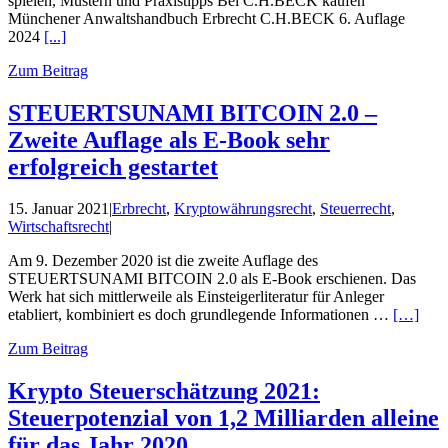
spielen, Mustern und Praxistipps Bei C.H.BECK kaufen
Münchener Anwalts­hand­buch Erbrecht C.H.BECK 6. Auflage
2024
[...]
Zum Beitrag
STEUERTSUNAMI BITCOIN 2.0 –
Zweite Auflage als E-Book sehr
erfolgreich gestartet
15. Januar 2021
|
Erbrecht
,
Kryptowährungsrecht
,
Steuerrecht
,
Wirtschaftsrecht
|
Am 9. Dezember 2020 ist die zweite Auflage des
STEUERTSUNAMI BITCOIN 2.0 als E-Book erschienen. Das
Werk hat sich mittlerweile als Einsteigerliteratur für Anleger
etabliert, kombiniert es doch grundlegende Informationen …
[…]
Zum Beitrag
Krypto Steuerschätzung 2021:
Steuerpotenzial von 1,2 Milliarden alleine
für das Jahr 2020