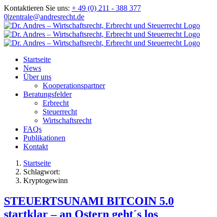
Zum
Kontaktieren Sie uns:
+ 49 (0) 211 - 388 377
Inhalt
0
|
zentrale@andresrecht.de
springen
Startseite
News
Über uns
Kooperationspartner
Beratungsfelder
Erbrecht
Steuerrecht
Wirtschaftsrecht
FAQs
Publikationen
Kontakt
Startseite
Schlagwort:
Kryptogewinn
STEUERTSUNAMI BITCOIN 5.0
startklar – an Ostern geht´s los