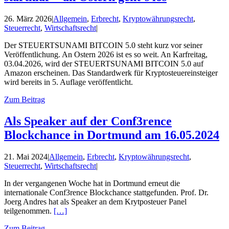
26. März 2026
|
Allgemein
,
Erbrecht
,
Kryptowährungsrecht
,
Steuerrecht
,
Wirtschaftsrecht
|
Der STEUERTSUNAMI BITCOIN 5.0 steht kurz vor seiner
Veröffentlichung. An Ostern 2026 ist es so weit. An Karfreitag,
03.04.2026, wird der STEUERTSUNAMI BITCOIN 5.0 auf
Amazon erscheinen. Das Standardwerk für Kryptosteuereinsteiger
wird bereits in 5. Auflage veröffentlicht.
Zum Beitrag
Als Speaker auf der Conf3rence
Blockchance in Dortmund am 16.05.2024
21. Mai 2024
|
Allgemein
,
Erbrecht
,
Kryptowährungsrecht
,
Steuerrecht
,
Wirtschaftsrecht
|
In der vergangenen Woche hat in Dortmund erneut die
internationale Conf3rence Blockchance stattgefunden. Prof. Dr.
Joerg Andres hat als Speaker an dem Krytposteuer Panel
teilgenommen.
[…]
Zum Beitrag