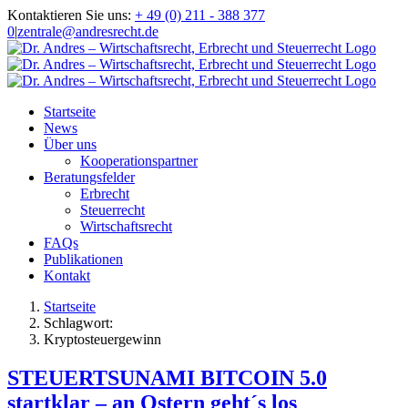
Zum
Kontaktieren Sie uns:
+ 49 (0) 211 - 388 377
Inhalt
0
|
zentrale@andresrecht.de
springen
Startseite
News
Über uns
Kooperationspartner
Beratungsfelder
Erbrecht
Steuerrecht
Wirtschaftsrecht
FAQs
Publikationen
Kontakt
Startseite
Schlagwort:
Kryptosteuergewinn
STEUERTSUNAMI BITCOIN 5.0
startklar – an Ostern geht´s los