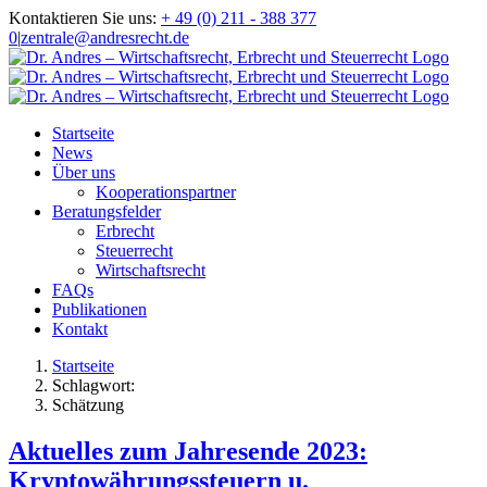
Zum
Kontaktieren Sie uns:
+ 49 (0) 211 - 388 377
Inhalt
0
|
zentrale@andresrecht.de
springen
Startseite
News
Über uns
Kooperationspartner
Beratungsfelder
Erbrecht
Steuerrecht
Wirtschaftsrecht
FAQs
Publikationen
Kontakt
Startseite
Schlagwort:
Schätzung
Aktuelles zum Jahresende 2023:
Kryptowährungssteuern u.