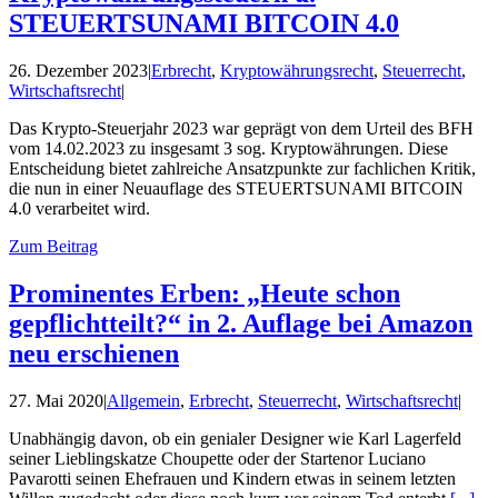
STEUERTSUNAMI BITCOIN 4.0
26. Dezember 2023
|
Erbrecht
,
Kryptowährungsrecht
,
Steuerrecht
,
Wirtschaftsrecht
|
Das Krypto-Steuerjahr 2023 war geprägt von dem Urteil des BFH
vom 14.02.2023 zu insgesamt 3 sog. Kryptowährungen. Diese
Entscheidung bietet zahlreiche Ansatzpunkte zur fachlichen Kritik,
die nun in einer Neuauflage des STEUERTSUNAMI BITCOIN
4.0 verarbeitet wird.
Zum Beitrag
Prominentes Erben: „Heute schon
gepflichtteilt?“ in 2. Auflage bei Amazon
neu erschienen
27. Mai 2020
|
Allgemein
,
Erbrecht
,
Steuerrecht
,
Wirtschaftsrecht
|
Unabhängig davon, ob ein genialer Designer wie Karl Lagerfeld
seiner Lieblingskatze Choupette oder der Startenor Luciano
Pavarotti seinen Ehefrauen und Kindern etwas in seinem letzten