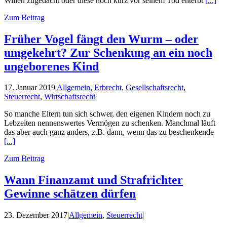
Willen zugedacht oder diese noch kurz vor seinem Tod enterbt
[...]
Zum Beitrag
Früher Vogel fängt den Wurm – oder
umgekehrt? Zur Schenkung an ein noch
ungeborenes Kind
17. Januar 2019
|
Allgemein
,
Erbrecht
,
Gesellschaftsrecht
,
Steuerrecht
,
Wirtschaftsrecht
|
So manche Eltern tun sich schwer, den eigenen Kindern noch zu
Lebzeiten nennenswertes Vermögen zu schenken. Manchmal läuft
das aber auch ganz anders, z.B. dann, wenn das zu beschenkende
[...]
Zum Beitrag
Wann Finanzamt und Strafrichter
Gewinne schätzen dürfen
23. Dezember 2017
|
Allgemein
,
Steuerrecht
|