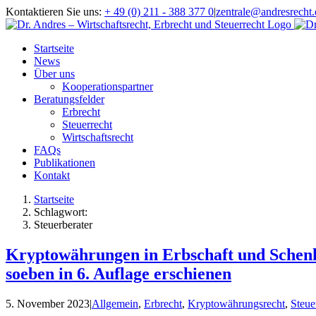
Zum
Kontaktieren Sie uns:
+ 49 (0) 211 - 388 377 0
|
zentrale@andresrecht.
Inhalt
springen
Startseite
News
Über uns
Kooperationspartner
Beratungsfelder
Erbrecht
Steuerrecht
Wirtschaftsrecht
FAQs
Publikationen
Kontakt
Startseite
Schlagwort:
Steuerberater
Kryptowährungen in Erbschaft und Schen
soeben in 6. Auflage erschienen
5. November 2023
|
Allgemein
,
Erbrecht
,
Kryptowährungsrecht
,
Steue