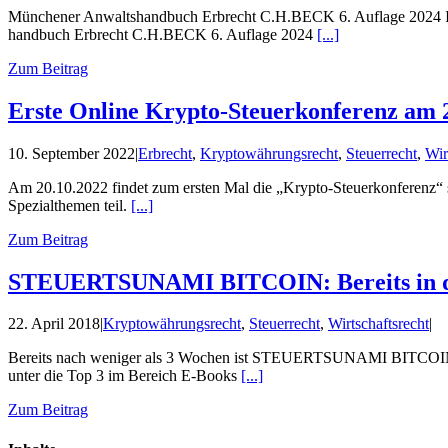
Münchener Anwalts­hand­buch Erbrecht C.H.BECK 6. Auflage 2024 IS
hand­buch Erbrecht C.H.BECK 6. Auflage 2024
[...]
Zum Beitrag
Erste Online Krypto-Steuerkonferenz am 2
10. September 2022
|
Erbrecht
,
Kryptowährungsrecht
,
Steuerrecht
,
Wir
Am 20.10.2022 findet zum ersten Mal die „Krypto-Steuerkonferenz“ s
Spezialthemen teil.
[...]
Zum Beitrag
STEUERTSUNAMI BITCOIN: Bereits in de
22. April 2018
|
Kryptowährungsrecht
,
Steuerrecht
,
Wirtschaftsrecht
|
Bereits nach weniger als 3 Wochen ist STEUERTSUNAMI BITCOIN - 
unter die Top 3 im Bereich E-Books
[...]
Zum Beitrag