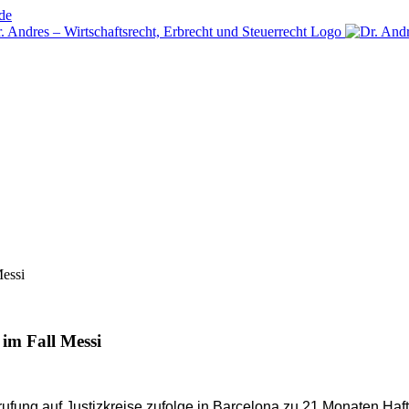
de
Messi
 im Fall Messi
ufung auf Justizkreise zufolge in Barcelona zu 21 Monaten Haft