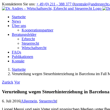
Zum
Kontaktieren Sie uns:
+ 49 (0) 211 - 388 377 0
|
zentrale@andresrecht.
Inhalt
springen
Startseite
News
Über uns
Kooperationspartner
Beratungsfelder
Erbrecht
Steuerrecht
Wirtschaftsrecht
FAQs
Publikationen
Kontakt
Startseite
Verurteilung wegen Steuerhinterziehung in Barcelona im Fall 
Zurück
Vor
Verurteilung wegen Steuerhinterziehung in Barcelona
6. Juli 2016
|
Allgemein
,
Steuerrecht
|
Lionel Messi und sein Vater sind spanischen Medien unter Ber